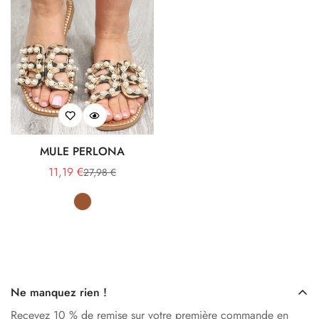
MULE PERLONA
11,19 €
27,98 €
Prix
Prix
Marron
Variante
de
habituel
épuisée
vente
ou
indisponible
Ne manquez rien !
Recevez 10 % de remise sur votre première commande en