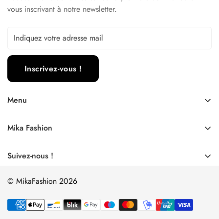
vous inscrivant à notre newsletter.
Inscrivez-vous !
Menu
SOLDES
Mika Fashion
Collections
Qui sommes nous ?
Maroquinerie
Suivez-nous !
Nos boutiques
Bijoux & accessoires
Conditions générales
© MikaFashion 2026
Chaussures
Livraison & retour
Carte cadeau
Politique de cookies